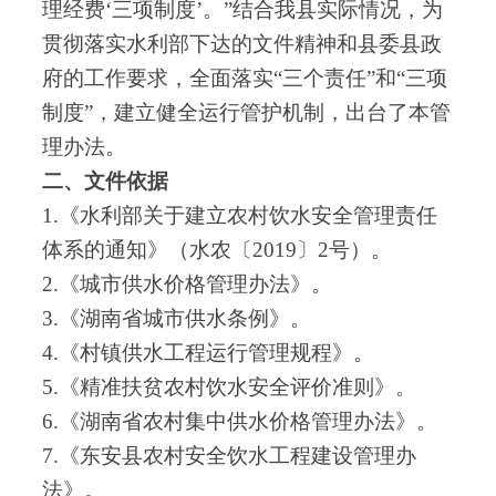
理经费‘三项制度’
。
”结合我县实际情况
，
为
贯彻落实水利部下达的文件精神和县委县政
府的工作要求
，
全面落实“三个责任”和“三项
制度”
，
建立健全运行管护机制
，
出台了本管
理办法
。
二、文件依据
1.《水利部关于建立农村饮水安全管理责任
体系的通知》（水农〔2019〕2号）
。
2.《城市供水价格管理办法》
。
3.《
湖南省城市供水条例
》
。
4.《村镇供水工程运行管理规程》
。
5.《精准扶贫农村饮水安全评价准则》
。
6.《湖南省农村集中供水价格管理办法》
。
7.《
东安
县农村安全饮水工程建设管理办
法》
。