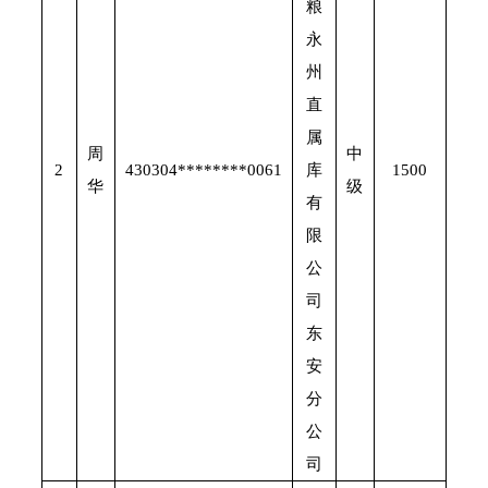
粮
永
州
直
属
周
中
2
430304********0061
库
1500
华
级
有
限
公
司
东
安
分
公
司