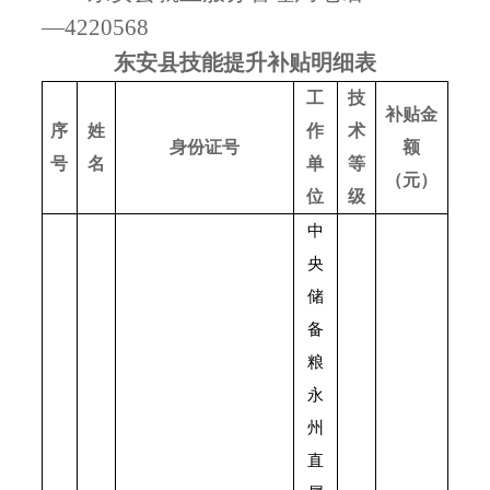
—42
20568
东安县技能提升补贴明细表
工
技
补贴金
序
姓
作
术
身份证号
额
号
名
单
等
（元）
位
级
中
央
储
备
粮
永
州
直