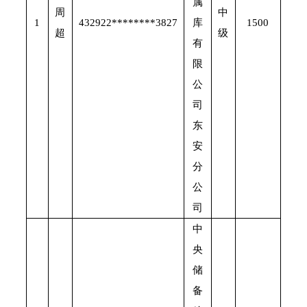
属
周
中
1
432922********3827
库
1500
超
级
有
限
公
司
东
安
分
公
司
中
央
储
备