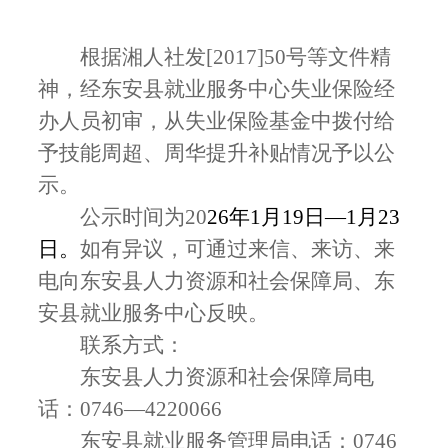
根据湘人社发
[2017]50号等文件精
神，经东安县就业服务
中心
失业保险经
办人员初审，从失业保险基金中拨付给
予
技
能
周超、周华
提升补贴情况予以公
示。
公示时间为
20
26
年
1
月
19
日
—
1
月
23
日。
如有异议，可通过来信、来访、来
电向东安县人力资源和社会保障局、东
安县就业服务中心反映。
联系方式：
东安县人力资源和社会保障局电
话：
0746—4220066
东安县就业服务管理局电话：
0746