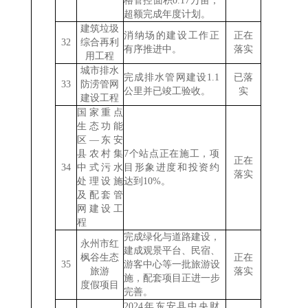
格管控面积
0.
17
万
亩，
超额完成年度计划。
建筑垃圾
消纳场的建设工作正
正在
32
综合再利
有序推进中。
落实
用工程
城市排水
完成排水管网建设
1.1
已落
33
防涝管网
公里
并
已竣工验收。
实
建设工程
国家重点
生态功能
区
—
东安
县农村集
7
个站点正在施工，项
正在
34
中式污水
目形象进度和投资约
落实
处理设施
达到
10%
。
及配套管
网建设工
程
完成绿化与道路建设，
永州市红
建成观景平台、民宿、
枫谷生态
正在
35
游客中心等一批旅游设
旅游
落实
施，配套项目正进一步
度假项目
完善。
2024
年东安县中央财