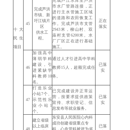
完成芦江水库至芦洪
市水厂管路连接，正
完成芦洪
进行主水管施工区域
市镇、新
的道路和农田恢复工
圩江镇片
正在
45
作。
完成芦洪市支管
区
落实
十大
2943
米，柳山村、双
供水工
庙村支管
6200
米
。水
民生
程。
厂厂区正在进行基础
项目
施工。
加强高中
薄弱学科
通过人才引进高中学科
建设，引
已落
46
教师
15
人，超额完成任
进紧缺学
实
科教师
10
务。
名。
打造乐业
已完成建设并正常运
小站
7
个、
营，按要求提供政策
已落
47
示范性乐
宣传、求职登记、信
实
业小站
1
息发布等就业服务。
个。
东安县人民医院心内科
建立省级
成功创建省级重点专
以上临床
已落
48
科
，
心血管科被评为省