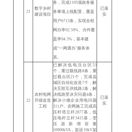
务，完成
1195
项政务服
数字乡村
已落
21
务事项上线配置，覆盖
建设项目
实
用户
6713
条，实现全程
网办率
92.59%
、办件覆
盖率
94.3%
，基本建
成
“
一网通办
”
服务体
系。
已
解决低电压台区
53
个，重过载线路
8
条，重
过载台区
21
个，完成县
城区自动化改造
7
个，解
决互联互供线路
2
条，解
农村电网
决线路受冰灾问题
4
条，
已落
22
升级改造
解决小微企业用电问题
实
工程
311
户。农网施工完成高
压杆塔立杆
2877
基，低
压电杆立杆
3415
基，变
压器新增容量
10900kVA
，架设
10kV
架