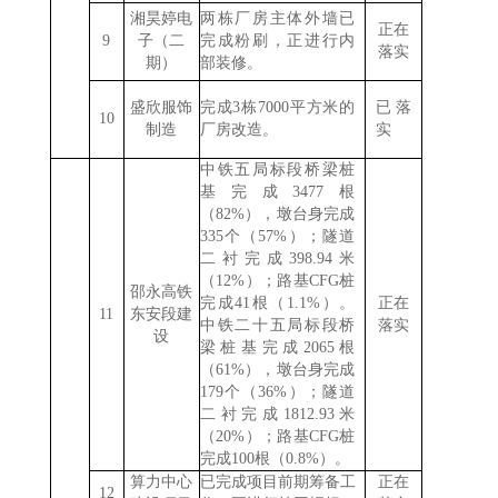
湘昊婷电
两栋厂房主体外墙已
正在
9
子（二
完成粉刷，正进行内
落实
期）
部装修。
盛欣服饰
完成
3
栋
7000
平方米的
已落
10
制造
厂房改造。
实
中铁五局标段桥梁桩
基完成
3477
根
（
82%
），墩台身完成
335
个（
57%
）；隧道
二衬完成
398.94
米
（
12%
）；路基
CFG
桩
邵永高铁
完成
41
根（
1.1%
）。
正在
11
东安段建
中铁二十五局标段桥
落实
设
梁桩基完成
2065
根
（
61%
），墩台身完成
179
个（
36%
）；隧道
二衬完成
1812.93
米
（
20%
）；路基
CFG
桩
完成
100
根（
0.8%
）。
算力中心
已完成项目前期筹备工
正在
12