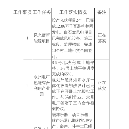
工作事项
工作任务
工作落实情况
备注
投产光伏项目
2
个，已完
成
12.86
万千瓦装机并网
发电。白石窝风电项目
风光蓄新
正在
1
已完成风机设备、施工
能源项目
落实
标段、监理招标，完成
13
个村
土地
租赁合同签
订。
8-9
号地块完成土地平
整，
1-7
号土地平整
进度
完成约
65%
。
永州电厂
规划外道路灌坝水库一
热能综合
正在
2
体化改造初步设计已完
利用产业
落实
成正在开展土地报批工
园
作。
与
筠剑竹业、永州
电厂签署了三方合作框
架协议。
灏沣乐器、顽音乐器、
钛声乐器已顺利实现投
产，鑫声、斗牛士已经