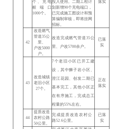
个、充电
投入使用。二期工程计
落实
桩端口
划新增
90
个充电端口，
1000
个。
已完成施工图设计和预
算编制审核，即将挂网
招标。
改造燃气
管道
35
公
改造完成燃气管道
35
公
已落
42
里、
实
里、户改
5700
余户。
户改
5000
户。
7
个老旧小区已开工建
设，其中狮子岩小区、
改造城镇
澄江花园、创发二期已
正在
43
老旧小区
落实
基本完工，其他小区正
27
个。
在有序施工，完成总工
程量的
55%
左右。
提质改造
完成提质改造农村公
已落
44
农村公路
路
52.6
公里。
实
50
公里。