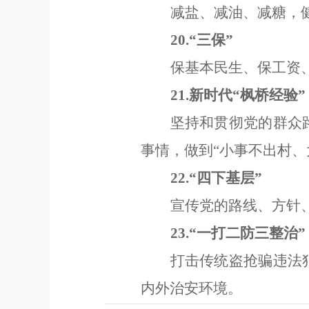
减盐
、
减油
、
减糖，
20.“
三保
”
保基本民生、保工资
21.
新时代
“
枫桥经验
”
坚持和贯彻党的群众
事情，做到
“
小事不出村、
22.“
四下基层
”
宣传党的路线、方针
23.
“
一打二防三整治
”
打击传统盗抢骗违法
内外治安环境。