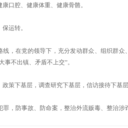
健康口腔
、
健康体重
、
健康
骨骼。
、保运转。
路线，在党的领导下，充分发动群众、组织群众
大事不出镇、矛盾不上交
”
。
、政策下基层，调查研究下基层，信访接待下基
犯罪，防事故
、
防命案，整治外流贩毒
、
整治涉