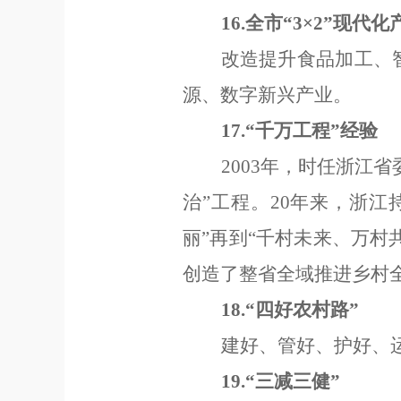
16.
全市
“3×2”
现代化
改造提升食品加工、
源、数字新兴产业。
17.
“千万工程”经验
2003
年，时任浙江省
治
”
工程。
20
年来，浙江
丽
”
再到
“
千村未来、万村
创造了整省全域推进乡村
18.“
四好农村路
”
建好、管好、护好、
19.
“
三减三健
”