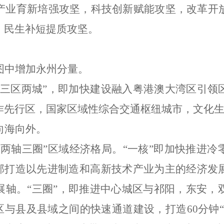
产业育新培强攻坚，科技创新赋能攻坚，改革开
，民生补短提质攻坚。
图中增加永州分量。
三区两城
”
，即加快建设融入粤港澳大湾区引领
作先行区，国家区域性综合交通
枢纽
城市，文化
向海向外
。
核
两轴三圈
”
区域经济格局。
“
一核
”
即加快推进冷
部打造以先进制造和高新技术产业为主的经济发
展轴。
“
三圈
”
，即推进中心城区与祁阳，东安，
区与县及县域之间的快速通道建设，打造
60
分钟
“