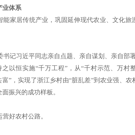
产业体系
智能家居传统产业，巩固延伸现代农业、文化旅
委书记习近平同志亲自点题、亲自谋划、亲自部
持之以恒实施
“
千万工程
”
，从
“
千村示范、万村
共富
”
，实现了浙江乡村由
“
脏乱差
”
到农业强、农
全面振兴的成功样板。
运营好农村公路。