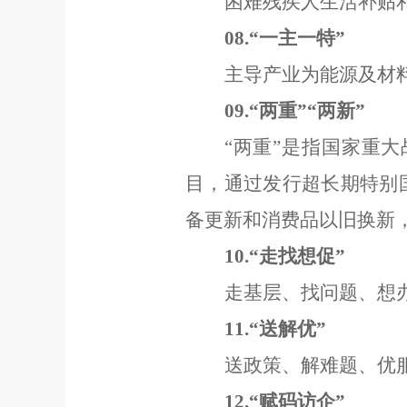
困难残疾人生活补贴
08.“
一主一特
”
主导产业为能源及材
09.“
两重
”“
两新
”
“
两重
”
是指国家重大
目，通过发行超长期特别
备更新和消费品以旧换新
10.
“
走找想促
”
走基层
、
找问题
、
想
11.
“
送解优
”
送政策
、
解难题
、
优
12.“
赋码访企
”