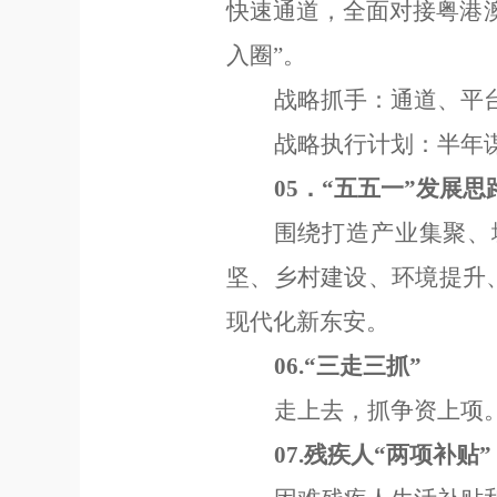
快速通道，全面对接粤港
入圈
”
。
战略抓手：通道
、
平
战略执行计划：半年
0
5
．
“
五五一
”
发展思
围绕打造产业集聚、
坚、乡村建设、环境提升
现代化新东安。
06.
“
三走三抓
”
走上去，抓争资上项
07.
残疾人
“
两项补贴
”