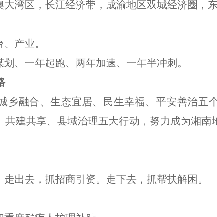
澳大湾区，长江经济带，成渝地区双城经济圈，
台
、
产业。
谋划
、
一年起跑
、
两年加速
、
一年半冲刺
。
路
城乡融合、生态宜居、民生幸福、平安善治五
、共建共享、县域治理五大行动，努力成为湘南
。
走出去，抓招商引资
。
走下去，抓帮扶解困。