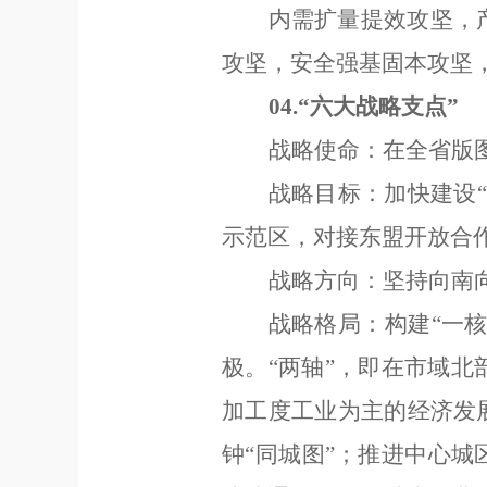
内需扩量提效攻坚，
攻坚，安全强基固本攻坚
04.
“
六大战略支点
”
战略使命：在全省版
战略目标：加快建设
“
示范区，对接东盟开放合
战略方向：坚持向南
战略
格局：
构建
“
一
极。
“
两轴
”
，即在市域北
加工度工业为主的经济发
钟
“
同城图
”
；推进中心城