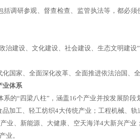
包括调研参观、督查检查、监管执法等，都必须
。
政治建设、文化建设、社会建设、生态文明建设
”
代化国家、全面深化改革、全面推进依法治国、
产业体系
体系的
“
四梁八柱
”
，涵盖
16
个产业并按发展阶段
食品加工
、
轻工纺织
4
大传统产业；
工程机械
、轨
字产业
、
新能源
、
大健康
、空天海洋
4
大新兴产业
产业。