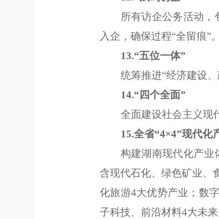
所有访企公务活动，
入企，确保过程
“
全留痕
”
13.“
五位一体
”
统筹推进
“
经济建设、
14.“
四个全面
”
全面建设社会主义现
15.
全省
“4×4”
现代化
构建湖南现代化产业
含现代石化、
绿色矿业
、
化旅游
4
大优势产业；
数
子科技
、前沿材料
4
大未来